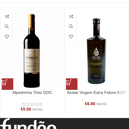
Alpedrinha Tinto DOC
Azeite Virgem Extra Fidore 0,50l
€
6.80
IVA INC.
€
5.50
IVA INC.