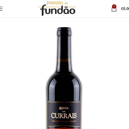
0
€
0.0