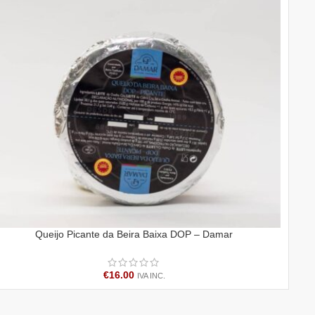
Queijo Picante da Beira Baixa DOP – Damar
ICIONAR
ADI
€
16.00
IVA INC.