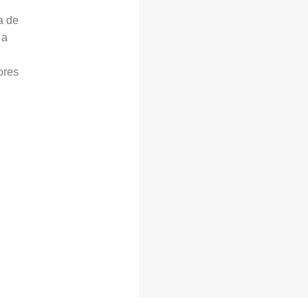
a de
 a
ores