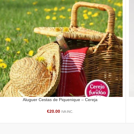
Aluguer Cestas de Piquenique – Cereja
ADICIONAR
AD
€
20.00
IVA INC.