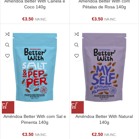
Amêndoa Better With Canela e
Amêndoa Better With com
Coco 140g
Pétalas de Rosa 140g
€
3.50
€
3.50
IVA INC.
IVA INC.
Amêndoa Better With com Sal e
Amêndoa Better With Natural
Pimenta 140g
140g
€
3.50
€
2.50
IVA INC.
IVA INC.