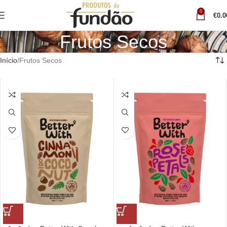
0
€
0.0
Frutos Secos
Início
Frutos Secos