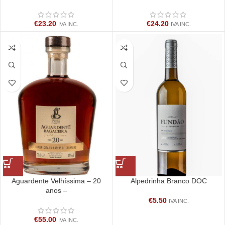
€
23.20
€
24.20
IVA INC.
IVA INC.
Aguardente Velhíssima – 20
Alpedrinha Branco DOC
anos –
€
5.50
IVA INC.
€
55.00
IVA INC.