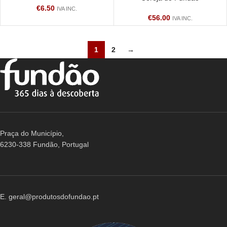
€
6.50
IVA INC.
€
56.00
IVA INC.
1
2
→
Praça do Município,
6230-338 Fundão, Portugal
E. geral@produtosdofundao.pt