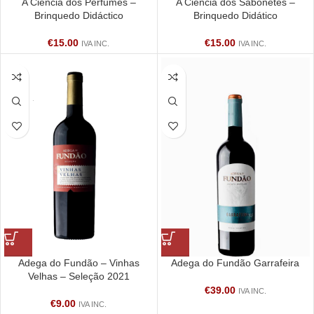
A Ciência dos Perfumes –
A Ciência dos Sabonetes –
Brinquedo Didáctico
Brinquedo Didático
€
15.00
€
15.00
IVA INC.
IVA INC.
Adega do Fundão – Vinhas
Adega do Fundão Garrafeira
Velhas – Seleção 2021
€
39.00
IVA INC.
€
9.00
IVA INC.