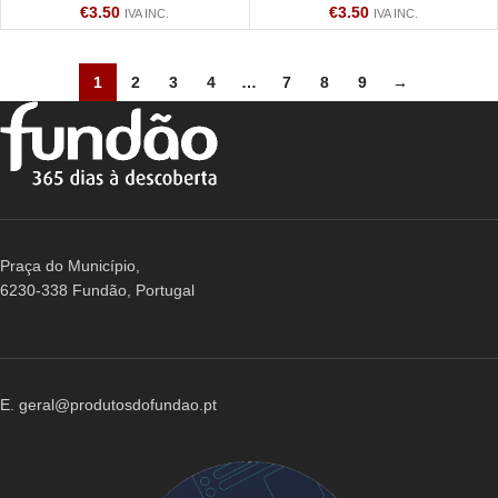
€
3.50
€
3.50
IVA INC.
IVA INC.
1
2
3
4
…
7
8
9
→
Praça do Município,
6230-338 Fundão, Portugal
E. geral@produtosdofundao.pt