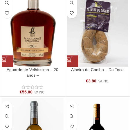
Aguardente Velhíssima – 20
Alheira de Coelho – Da Toca
anos –
€
3.80
IVA INC.
€
55.00
IVA INC.