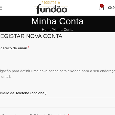
0
€
0.0
Minha Conta
Home
Minha Conta
EGISTAR NOVA CONTA
*
dereço de email
ligação para definir uma nova senha será enviada para o seu endereç
 email.
mero de Telefone
(opcional)