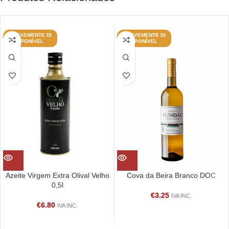
BREVEMENTE DI
BREVEMENTE DI
SPONÍVEL
SPONÍVEL
Azeite Virgem Extra Olival Velho
Cova da Beira Branco DOC
0,5l
€
3.25
IVA INC.
€
6.80
IVA INC.