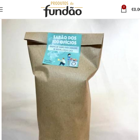
0
€
0.0