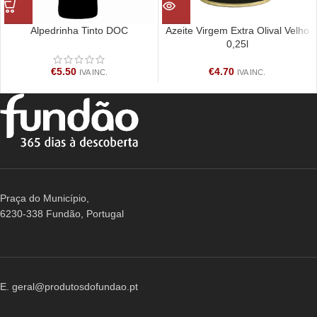
Alpedrinha Tinto DOC
Azeite Virgem Extra Olival Velho
0,25l
€
5.50
€
4.70
IVA INC.
IVA INC.
Praça do Município,
6230-338 Fundão, Portugal
E. geral@produtosdofundao.pt