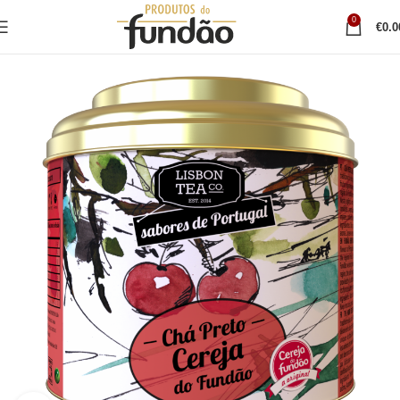
0
€
0.0