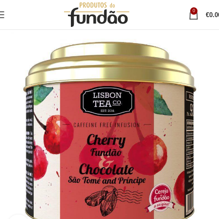
0
€
0.0