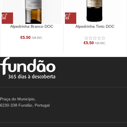
Alpedrinha Branco DOC
Alpedrinha Tinto DOC
€
5.50
IVA INC.
€
5.50
IVA INC.
Praça do Município,
6230-338 Fundão, Portugal