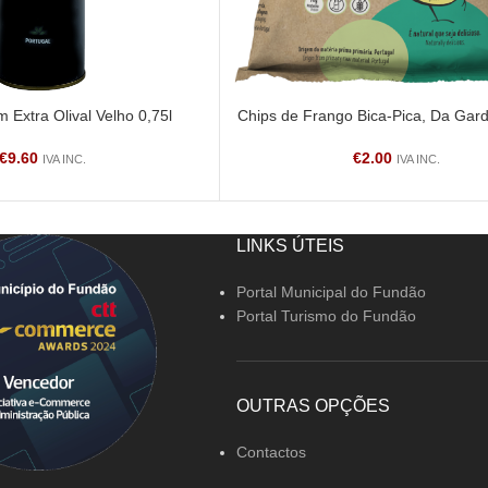
m Extra Olival Velho 0,75l
Chips de Frango Bica-Pica, Da Gar
ADICIONAR
€
9.60
€
2.00
IVA INC.
IVA INC.
LINKS ÚTEIS
Portal Municipal do Fundão
Portal Turismo do Fundão
OUTRAS OPÇÕES
Contactos