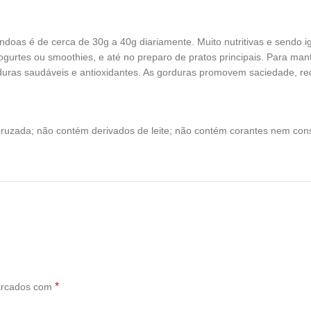
doas é de cerca de 30g a 40g diariamente. Muito nutritivas e sendo i
gurtes ou smoothies, e até no preparo de pratos principais. Para mant
duras saudáveis e antioxidantes. As gorduras promovem saciedade, re
cruzada; não contém derivados de leite; não contém corantes nem cons
*
arcados com