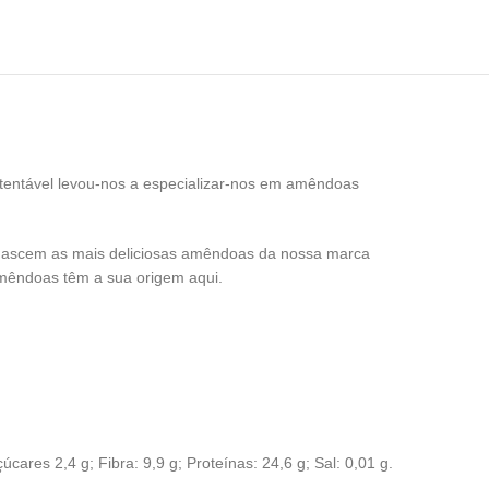
stentável levou-nos a especializar-nos em amêndoas
 nascem as mais deliciosas amêndoas da nossa marca
 amêndoas têm a sua origem aqui.
cares 2,4 g; Fibra: 9,9 g; Proteínas: 24,6 g; Sal: 0,01 g.