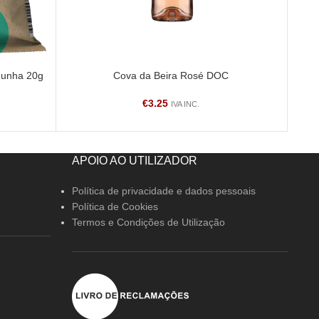
dunha 20g
Cova da Beira Rosé DOC
LER MAIS
LER 
€
3.25
IVA INC.
APOIO AO UTILIZADOR
Política de privacidade e dados pessoais
Política de Cookies
Termos e Condições de Utilização