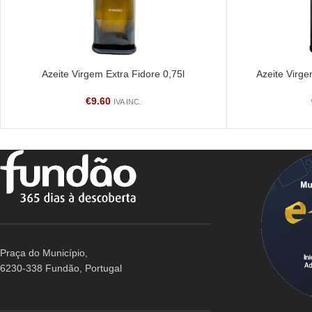
Azeite Virgem Extra Fidore 0,75l
Azeite Virge
LER MAIS
LER MAIS
€
9.60
IVA INC.
Praça do Município,
6230-338 Fundão, Portugal