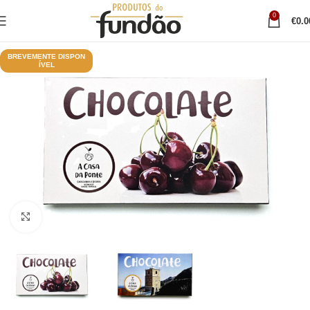
0
€
0.0
BREVEMENTE DISPON
ÍVEL
Clique para ampliar