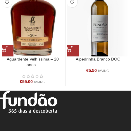
Aguardente Velhíssima – 20
Alpedrinha Branco DOC
anos –
€
5.50
IVA INC.
€
55.00
IVA INC.