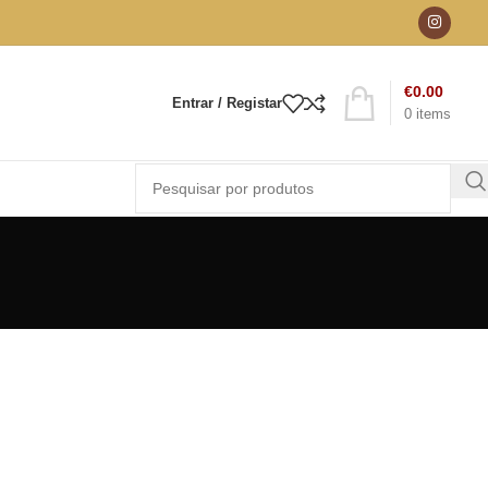
€
0.00
Entrar / Registar
0
items