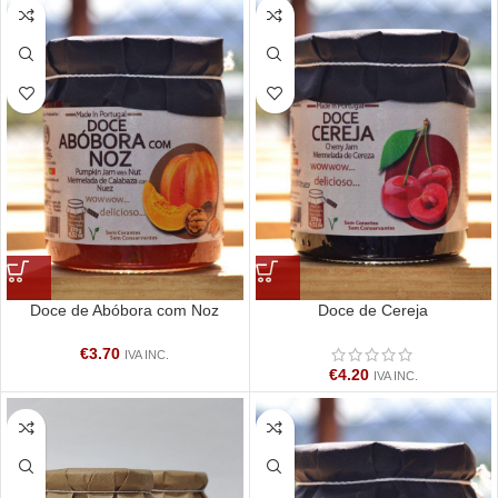
Doce de Abóbora com Noz
Doce de Cereja
€
3.70
IVA INC.
€
4.20
IVA INC.