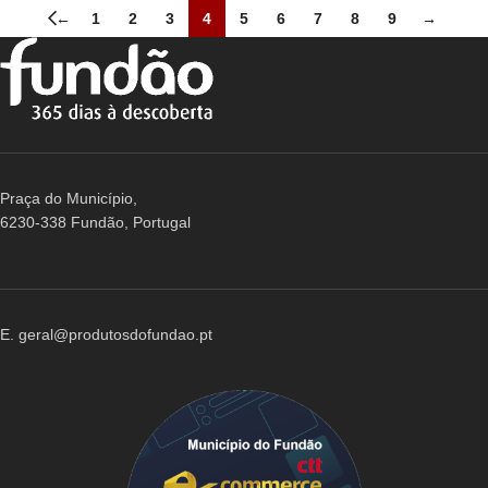
←
1
2
3
4
5
6
7
8
9
→
Praça do Município,
6230-338 Fundão, Portugal
E. geral@produtosdofundao.pt