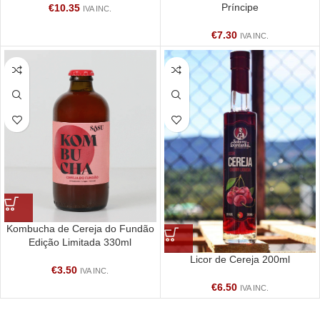
Príncipe
€
10.35
IVA INC.
€
7.30
IVA INC.
Kombucha de Cereja do Fundão
Edição Limitada 330ml
Licor de Cereja 200ml
€
3.50
IVA INC.
€
6.50
IVA INC.