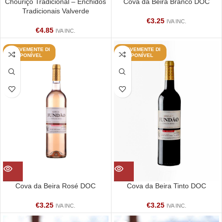
Chouriço Tradicional – Enchidos
Cova da Beira Branco DOC
Tradicionais Valverde
€
3.25
IVA INC.
€
4.85
IVA INC.
BREVEMENTE DI
BREVEMENTE DI
SPONÍVEL
SPONÍVEL
Cova da Beira Rosé DOC
Cova da Beira Tinto DOC
€
3.25
€
3.25
IVA INC.
IVA INC.