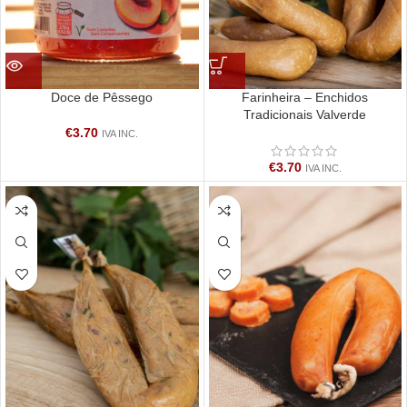
Doce de Pêssego
Farinheira – Enchidos
Tradicionais Valverde
€
3.70
IVA INC.
€
3.70
IVA INC.