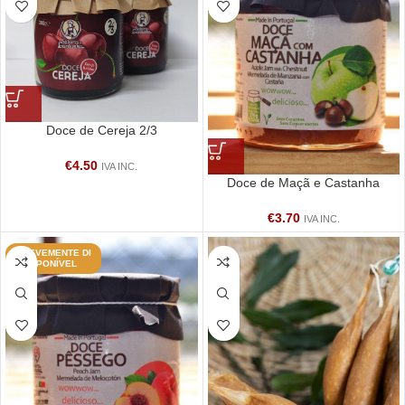
Doce de Cereja 2/3
€
4.50
IVA INC.
Doce de Maçã e Castanha
€
3.70
IVA INC.
BREVEMENTE DI
SPONÍVEL